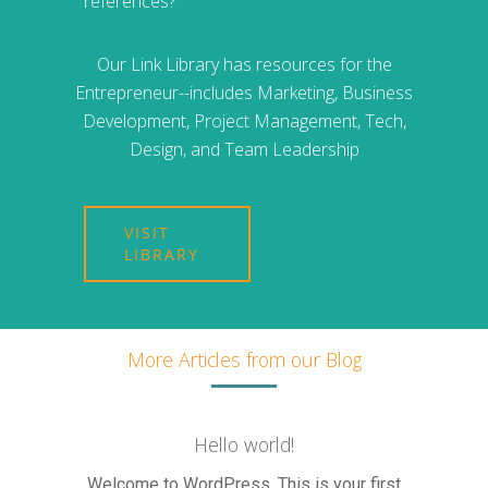
references?
Our Link Library has resources for the
Entrepreneur--includes Marketing, Business
Development, Project Management, Tech,
Design, and Team Leadership
VISIT
LIBRARY
More Articles from our Blog
Resource Library
Hello world!
Contact
Welcome to WordPress. This is your first